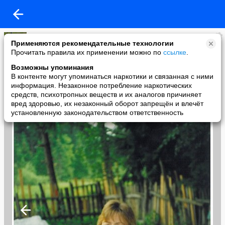
Leonov
Применяются рекомендательные технологии
added a photo
Прочитать правила их применении можно по
ссылке
.
26 Jul в 14:58
Возможны упоминания
В контенте могут упоминаться наркотики и связанная с ними
информация. Незаконное потребление наркотических
средств, психотропных веществ и их аналогов причиняет
вред здоровью, их незаконный оборот запрещён и влечёт
установленную законодательством ответственность