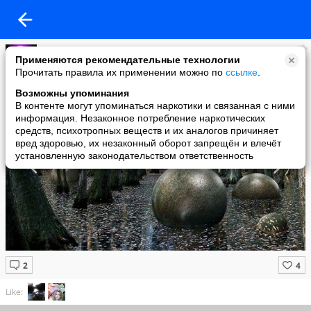
masterkosta
Применяются рекомендательные технологии
added a photo
Прочитать правила их применении можно по
ссылке
.
02 Nov в 07:27
Возможны упоминания
В контенте могут упоминаться наркотики и связанная с ними
информация. Незаконное потребление наркотических
средств, психотропных веществ и их аналогов причиняет
вред здоровью, их незаконный оборот запрещён и влечёт
установленную законодательством ответственность
Like: