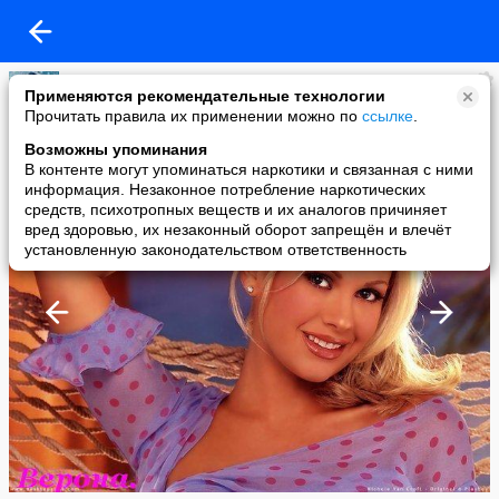
Лариса Чугунова
Применяются рекомендательные технологии
added a photo
Прочитать правила их применении можно по
ссылке
.
22 Aug в 21:57
Возможны упоминания
В контенте могут упоминаться наркотики и связанная с ними
информация. Незаконное потребление наркотических
средств, психотропных веществ и их аналогов причиняет
вред здоровью, их незаконный оборот запрещён и влечёт
установленную законодательством ответственность