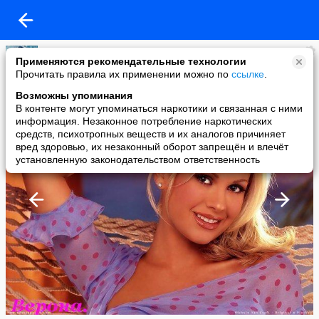
Лариса Чугунова
Применяются рекомендательные технологии
added a photo
Прочитать правила их применении можно по
ссылке
.
07 Sep в 13:20
Возможны упоминания
В контенте могут упоминаться наркотики и связанная с ними
информация. Незаконное потребление наркотических
средств, психотропных веществ и их аналогов причиняет
вред здоровью, их незаконный оборот запрещён и влечёт
установленную законодательством ответственность