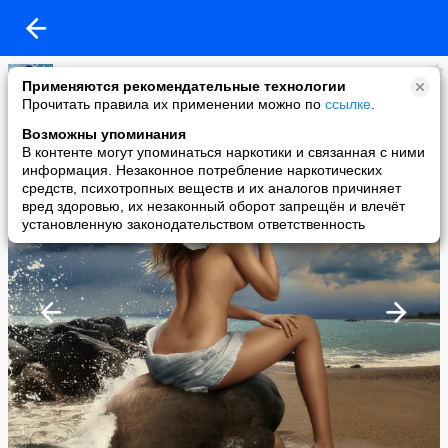
Лариса Чугунова
Применяются рекомендательные технологии
added a photo
Прочитать правила их применении можно по
ссылке
.
12 Sep в 16:52
Возможны упоминания
В контенте могут упоминаться наркотики и связанная с ними
информация. Незаконное потребление наркотических
средств, психотропных веществ и их аналогов причиняет
вред здоровью, их незаконный оборот запрещён и влечёт
установленную законодательством ответственность