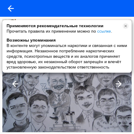
Тамара Миногина
Применяются рекомендательные технологии
added a photo
Прочитать правила их применении можно по
ссылке
.
18 Jan в 20:33
Возможны упоминания
В контенте могут упоминаться наркотики и связанная с ними
информация. Незаконное потребление наркотических
средств, психотропных веществ и их аналогов причиняет
вред здоровью, их незаконный оборот запрещён и влечёт
установленную законодательством ответственность