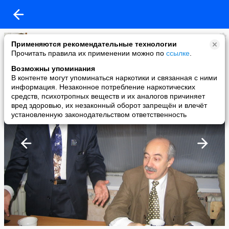
Тамара Миногина
Применяются рекомендательные технологии
added a photo
Прочитать правила их применении можно по
ссылке
.
22 Jan в 00:02
Возможны упоминания
В контенте могут упоминаться наркотики и связанная с ними
информация. Незаконное потребление наркотических
средств, психотропных веществ и их аналогов причиняет
вред здоровью, их незаконный оборот запрещён и влечёт
установленную законодательством ответственность