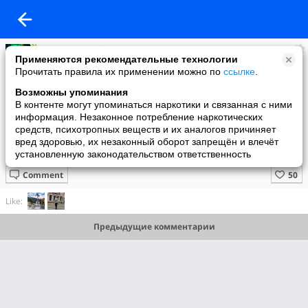
Татьяна Тимофеева
Применяются рекомендательные технологии
added a photo
Прочитать правила их применении можно по
ссылке
.
25 Jul в 05:13
Возможны упоминания
В контенте могут упоминаться наркотики и связанная с ними
информация. Незаконное потребление наркотических
средств, психотропных веществ и их аналогов причиняет
вред здоровью, их незаконный оборот запрещён и влечёт
установленную законодательством ответственность
Comment
Like:
Предыдущие комментарии