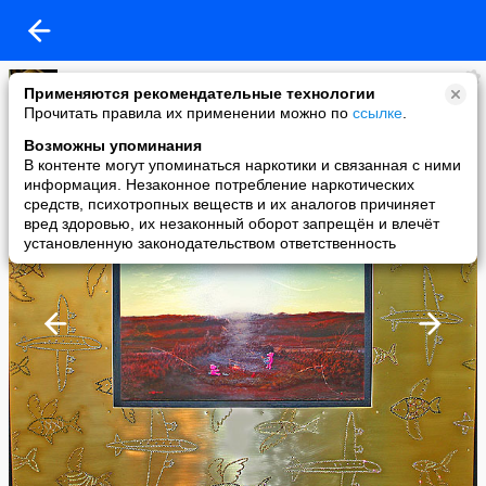
Елена Юрова
Применяются рекомендательные технологии
added a photo
Прочитать правила их применении можно по
ссылке
.
02 Aug в 22:52
Возможны упоминания
В контенте могут упоминаться наркотики и связанная с ними
информация. Незаконное потребление наркотических
средств, психотропных веществ и их аналогов причиняет
вред здоровью, их незаконный оборот запрещён и влечёт
установленную законодательством ответственность