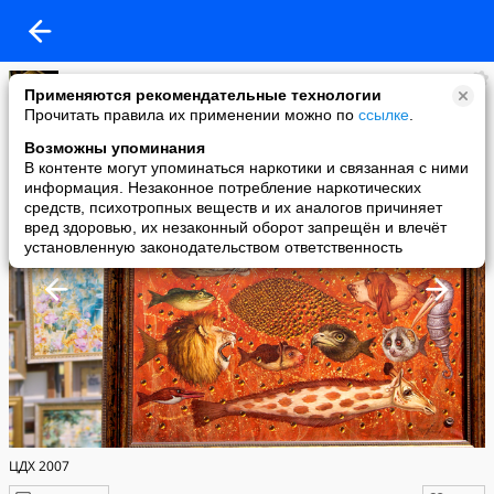
Елена Юрова
Применяются рекомендательные технологии
added a photo
Прочитать правила их применении можно по
ссылке
.
04 Aug в 11:56
Возможны упоминания
В контенте могут упоминаться наркотики и связанная с ними
информация. Незаконное потребление наркотических
средств, психотропных веществ и их аналогов причиняет
вред здоровью, их незаконный оборот запрещён и влечёт
установленную законодательством ответственность
ЦДХ 2007