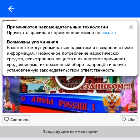
Татьяна Кашина
Применяются рекомендательные технологии
added a photo
Прочитать правила их применении можно по
ссылке
.
12 Jun в 22:41
Возможны упоминания
В контенте могут упоминаться наркотики и связанная с ними
информация. Незаконное потребление наркотических
средств, психотропных веществ и их аналогов причиняет
вред здоровью, их незаконный оборот запрещён и влечёт
установленную законодательством ответственность
Comment
Like
Предыдущие комментарии