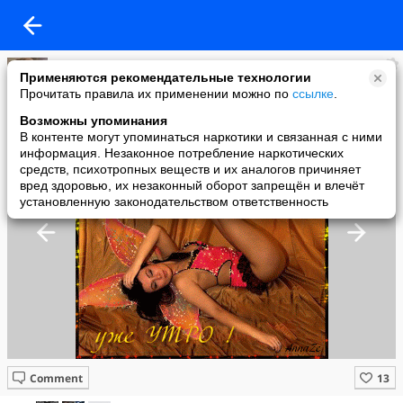
Татьяна Кашина
Применяются рекомендательные технологии
added a photo
Прочитать правила их применении можно по
ссылке
.
05 May в 01:00
Возможны упоминания
В контенте могут упоминаться наркотики и связанная с ними
информация. Незаконное потребление наркотических
средств, психотропных веществ и их аналогов причиняет
вред здоровью, их незаконный оборот запрещён и влечёт
установленную законодательством ответственность
Comment