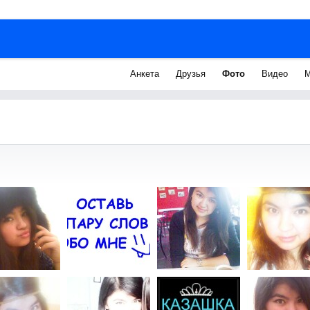
Анкета
Друзья
Фото
Видео
М