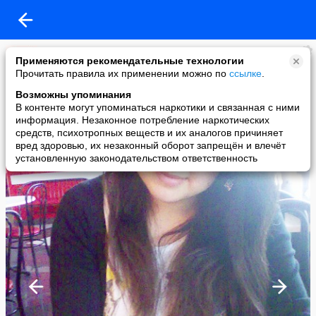
Жанара
Применяются рекомендательные технологии
added a photo
Прочитать правила их применении можно по
ссылке
.
12 May в 12:49
Возможны упоминания
В контенте могут упоминаться наркотики и связанная с ними
информация. Незаконное потребление наркотических
средств, психотропных веществ и их аналогов причиняет
вред здоровью, их незаконный оборот запрещён и влечёт
установленную законодательством ответственность