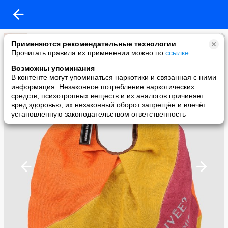
Светлана
Применяются рекомендательные технологии
added a photo
Прочитать правила их применении можно по
ссылке
.
28 Aug в 13:37
Возможны упоминания
В контенте могут упоминаться наркотики и связанная с ними
информация. Незаконное потребление наркотических
средств, психотропных веществ и их аналогов причиняет
вред здоровью, их незаконный оборот запрещён и влечёт
установленную законодательством ответственность