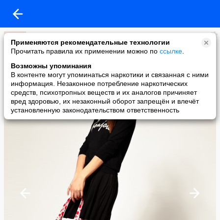
Светлана
Применяются рекомендательные технологии
added a photo
Прочитать правила их применении можно по
ссылке
.
14 Mar в 13:52
Возможны упоминания
В контенте могут упоминаться наркотики и связанная с ними
информация. Незаконное потребление наркотических
средств, психотропных веществ и их аналогов причиняет
вред здоровью, их незаконный оборот запрещён и влечёт
установленную законодательством ответственность