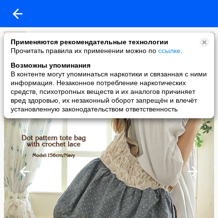
Светлана
Применяются рекомендательные технологии
added a photo
Прочитать правила их применении можно по
ссылке
.
14 Feb в 16:41
Возможны упоминания
В контенте могут упоминаться наркотики и связанная с ними
информация. Незаконное потребление наркотических
средств, психотропных веществ и их аналогов причиняет
вред здоровью, их незаконный оборот запрещён и влечёт
установленную законодательством ответственность