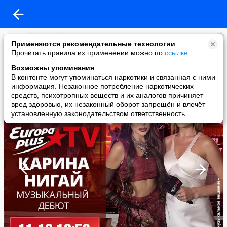
Europa Plus TV
Применяются рекомендательные технологии
added a photo
Прочитать правила их применении можно по
ссылке
.
09 Oct в 14:34
Возможны упоминания
В контенте могут упоминаться наркотики и связанная с ними
информация. Незаконное потребление наркотических
средств, психотропных веществ и их аналогов причиняет
вред здоровью, их незаконный оборот запрещён и влечёт
установленную законодательством ответственность