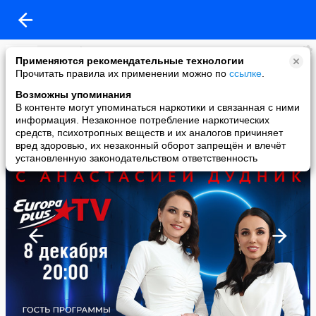
Europa Plus TV
Применяются рекомендательные технологии
added a photo
Прочитать правила их применении можно по
ссылке
.
06 Dec в 23:01
Возможны упоминания
В контенте могут упоминаться наркотики и связанная с ними
информация. Незаконное потребление наркотических
средств, психотропных веществ и их аналогов причиняет
вред здоровью, их незаконный оборот запрещён и влечёт
установленную законодательством ответственность