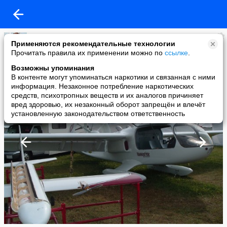
Зампотех
Применяются рекомендательные технологии
added a photo
Прочитать правила их применении можно по
ссылке
.
01 Dec в 13:09
Возможны упоминания
В контенте могут упоминаться наркотики и связанная с ними
информация. Незаконное потребление наркотических
средств, психотропных веществ и их аналогов причиняет
вред здоровью, их незаконный оборот запрещён и влечёт
установленную законодательством ответственность