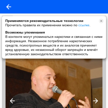
Александр_ Морозов Moscow
Применяются рекомендательные технологии
added a photo
Прочитать правила их применении можно по
ссылке
.
24 Jun в 14:56
Возможны упоминания
В контенте могут упоминаться наркотики и связанная с ними
информация. Незаконное потребление наркотических
средств, психотропных веществ и их аналогов причиняет
вред здоровью, их незаконный оборот запрещён и влечёт
установленную законодательством ответственность