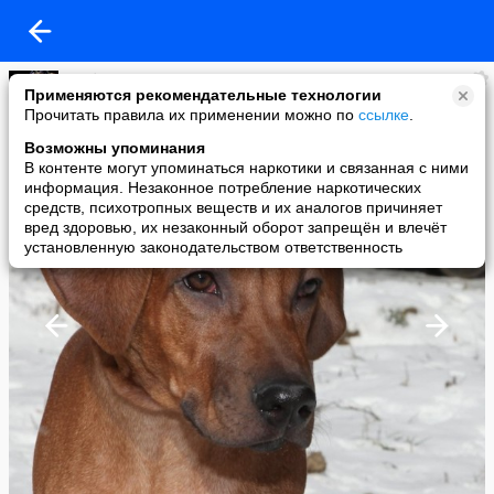
Любовь Платко
Применяются рекомендательные технологии
added a photo
Прочитать правила их применении можно по
ссылке
.
29 Apr в 11:21
Возможны упоминания
В контенте могут упоминаться наркотики и связанная с ними
информация. Незаконное потребление наркотических
средств, психотропных веществ и их аналогов причиняет
вред здоровью, их незаконный оборот запрещён и влечёт
установленную законодательством ответственность