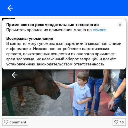
Любовь Платко
Применяются рекомендательные технологии
added a photo
Прочитать правила их применении можно по
ссылке
.
07 May в 23:50
Возможны упоминания
В контенте могут упоминаться наркотики и связанная с ними
информация. Незаконное потребление наркотических
средств, психотропных веществ и их аналогов причиняет
вред здоровью, их незаконный оборот запрещён и влечёт
установленную законодательством ответственность
Comment