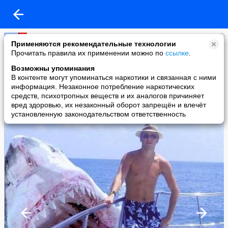
Серёг Иваныч *
Применяются рекомендательные технологии
added a photo
Прочитать правила их применении можно по
ссылке
.
18 Jul в 14:18
Возможны упоминания
В контенте могут упоминаться наркотики и связанная с ними
информация. Незаконное потребление наркотических
средств, психотропных веществ и их аналогов причиняет
вред здоровью, их незаконный оборот запрещён и влечёт
установленную законодательством ответственность