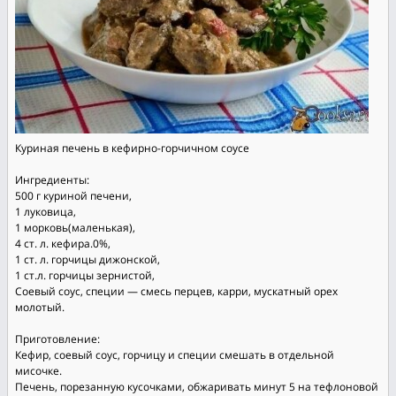
Куриная печень в кефирно-горчичном соусе
Ингредиенты:
500 г куриной печени,
1 луковица,
1 морковь(маленькая),
4 ст. л. кефира.0%,
1 ст. л. горчицы дижонской,
1 ст.л. горчицы зернистой,
Соевый соус, специи — смесь перцев, карри, мускатный орех
молотый.
Приготовление:
Кефир, соевый соус, горчицу и специи смешать в отдельной
мисочке.
Печень, порезанную кусочками, обжаривать минут 5 на тефлоновой