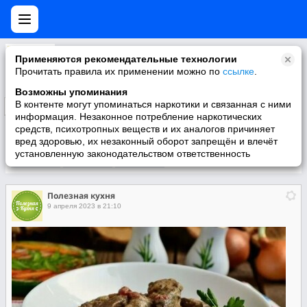
Полезная кухня
Применяются рекомендательные технологии
Самые лучшие рецепты!
Прочитать правила их применении можно по
ссылке
.
Возможны упоминания
В контенте могут упоминаться наркотики и связанная с ними
Подписаться
информация. Незаконное потребление наркотических
средств, психотропных веществ и их аналогов причиняет
вред здоровью, их незаконный оборот запрещён и влечёт
установленную законодательством ответственность
Участники
О группе
Видео
Полезная кухня
9 апреля 2023 в 21:10