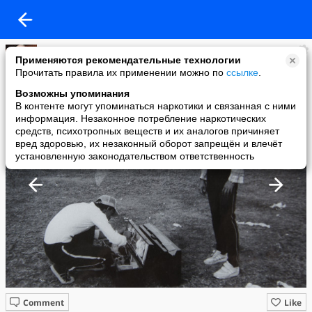
Владимир
Применяются рекомендательные технологии
added a photo
Прочитать правила их применении можно по
ссылке
.
13 Jul в 13:39
Возможны упоминания
В контенте могут упоминаться наркотики и связанная с ними
информация. Незаконное потребление наркотических
средств, психотропных веществ и их аналогов причиняет
вред здоровью, их незаконный оборот запрещён и влечёт
установленную законодательством ответственность
Comment
Like