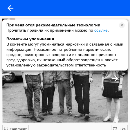
Владимир
Применяются рекомендательные технологии
added a photo
Прочитать правила их применении можно по
ссылке
.
03 Jul в 11:10
Возможны упоминания
В контенте могут упоминаться наркотики и связанная с ними
информация. Незаконное потребление наркотических
средств, психотропных веществ и их аналогов причиняет
вред здоровью, их незаконный оборот запрещён и влечёт
установленную законодательством ответственность
Comment
Like