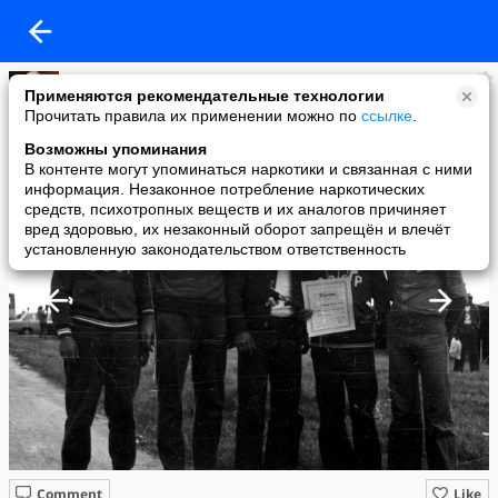
Владимир
Применяются рекомендательные технологии
added a photo
Прочитать правила их применении можно по
ссылке
.
03 Jul в 11:10
Возможны упоминания
В контенте могут упоминаться наркотики и связанная с ними
информация. Незаконное потребление наркотических
средств, психотропных веществ и их аналогов причиняет
вред здоровью, их незаконный оборот запрещён и влечёт
установленную законодательством ответственность
Comment
Like