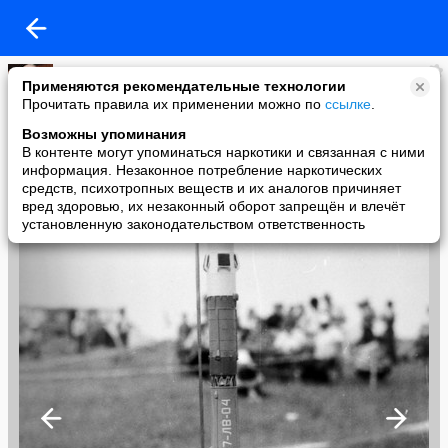
Владимир
Применяются рекомендательные технологии
added a photo
Прочитать правила их применении можно по
ссылке
.
13 Jul в 13:39
Возможны упоминания
В контенте могут упоминаться наркотики и связанная с ними
информация. Незаконное потребление наркотических
средств, психотропных веществ и их аналогов причиняет
вред здоровью, их незаконный оборот запрещён и влечёт
установленную законодательством ответственность