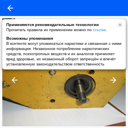
Бауманец
Применяются рекомендательные технологии
added a photo
Прочитать правила их применении можно по
ссылке
.
19 Feb в 08:44
Возможны упоминания
В контенте могут упоминаться наркотики и связанная с ними
информация. Незаконное потребление наркотических
средств, психотропных веществ и их аналогов причиняет
вред здоровью, их незаконный оборот запрещён и влечёт
установленную законодательством ответственность