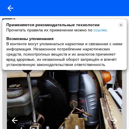
Бауманец
Применяются рекомендательные технологии
added a photo
Прочитать правила их применении можно по
ссылке
.
11 Mar в 10:57
Возможны упоминания
В контенте могут упоминаться наркотики и связанная с ними
информация. Незаконное потребление наркотических
средств, психотропных веществ и их аналогов причиняет
вред здоровью, их незаконный оборот запрещён и влечёт
установленную законодательством ответственность