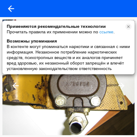
Бауманец
Применяются рекомендательные технологии
added a photo
Прочитать правила их применении можно по
ссылке
.
19 Feb в 08:44
Возможны упоминания
В контенте могут упоминаться наркотики и связанная с ними
информация. Незаконное потребление наркотических
средств, психотропных веществ и их аналогов причиняет
вред здоровью, их незаконный оборот запрещён и влечёт
установленную законодательством ответственность