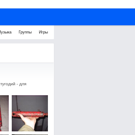
узыка
Группы
Игры
тугодий - для