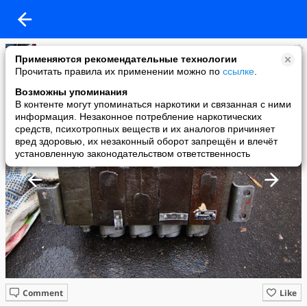
Бауманец
Применяются рекомендательные технологии
added a photo
Прочитать правила их применении можно по
ссылке
.
04 Mar в 15:07
Возможны упоминания
В контенте могут упоминаться наркотики и связанная с ними
информация. Незаконное потребление наркотических
средств, психотропных веществ и их аналогов причиняет
вред здоровью, их незаконный оборот запрещён и влечёт
установленную законодательством ответственность
Comment
Like