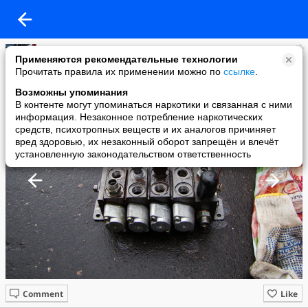
Бауманец
Применяются рекомендательные технологии
added a photo
Прочитать правила их применении можно по
ссылке
.
04 Mar в 15:07
Возможны упоминания
В контенте могут упоминаться наркотики и связанная с ними
информация. Незаконное потребление наркотических
средств, психотропных веществ и их аналогов причиняет
вред здоровью, их незаконный оборот запрещён и влечёт
установленную законодательством ответственность
Comment
Like